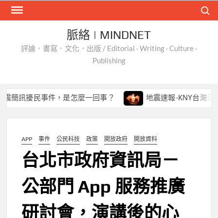
Skip
Search
to
content
脈絡 | MINDNET
評論．書寫．文化．出版 / Editorial · Writing · Culture ·
Publishing
簡訊擾民事件，是怎麼一回事？
地震速報-KNY台灣天氣 Ap
APP
事件
公民科技
政策
開放政府
開放資料
台北市政府資訊局－
公部門 App 服務推廣
研討會，演講後的心