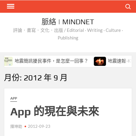
Skip
Search
to
content
脈絡 | MINDNET
評論．書寫．文化．出版 / Editorial · Writing · Culture ·
Publishing
地震簡訊擾民事件，是怎麼一回事？
地震速報-KNY
月份:
2012 年 9 月
APP
App 的現在與未來
陳坤助
2012-09-23