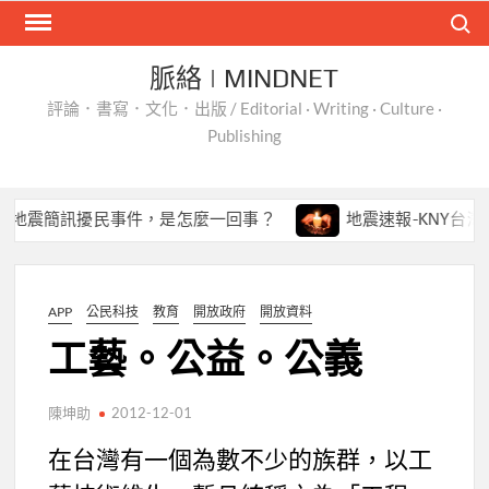
Skip
Search
to
content
脈絡 | MINDNET
評論．書寫．文化．出版 / Editorial · Writing · Culture ·
Publishing
震簡訊擾民事件，是怎麼一回事？
地震速報-KNY台灣天氣 
APP
公民科技
教育
開放政府
開放資料
工藝。公益。公義
陳坤助
2012-12-01
在台灣有一個為數不少的族群，以工