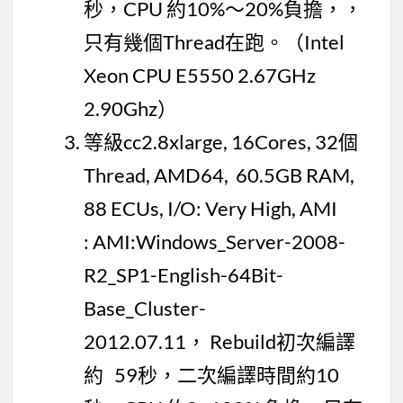
秒，CPU 約10%～20%負擔，，
只有幾個Thread在跑。（Intel
Xeon CPU E5550 2.67GHz
2.90Ghz）
等級cc2.8xlarge, 16Cores, 32個
Thread, AMD64, 60.5GB RAM,
88 ECUs, I/O: Very High, AMI
: AMI:Windows_Server-2008-
R2_SP1-English-64Bit-
Base_Cluster-
2012.07.11， Rebuild初次編譯
約 59秒，二次編譯時間約10