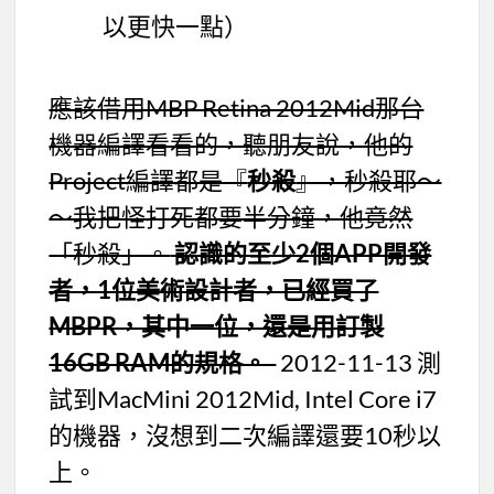
以更快一點）
應該借用MBP Retina 2012Mid那台
機器編譯看看的，聽朋友說，他的
Project編譯都是『
秒殺
』，秒殺耶～
～我把怪打死都要半分鐘，他竟然
「秒殺」。
認識的至少2個APP開發
者，1位美術設計者，已經買了
MBPR，其中一位，還是用訂製
16GB RAM的規格。
2012-11-13 測
試到MacMini 2012Mid, Intel Core i7
的機器，沒想到二次編譯還要10秒以
上。