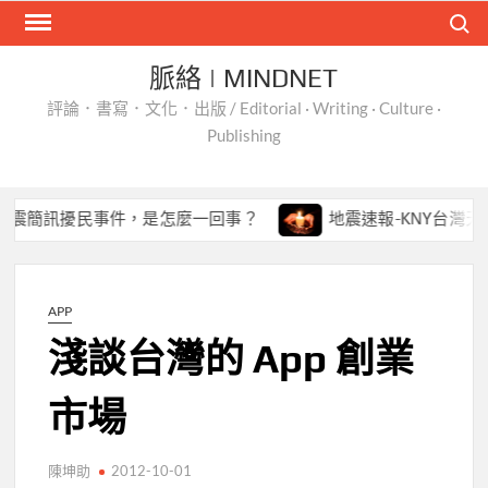
Skip
Search
to
content
脈絡 | MINDNET
評論．書寫．文化．出版 / Editorial · Writing · Culture ·
Publishing
簡訊擾民事件，是怎麼一回事？
地震速報-KNY台灣天氣 Ap
APP
淺談台灣的 App 創業
市場
陳坤助
2012-10-01