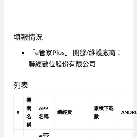
填報情況
「e管家Plus」 開發/維護廠商：
聯經數位股份有限公司
列表
機
關
APP
累積下載
#
總經費
ANDR
名
名稱
數
稱
e管