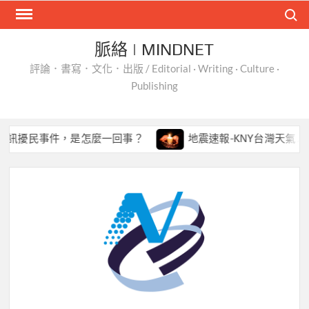
Skip
Search
to
content
脈絡 | MINDNET
評論．書寫．文化．出版 / Editorial · Writing · Culture ·
Publishing
民事件，是怎麼一回事？
地震速報-KNY台灣天氣 App 開