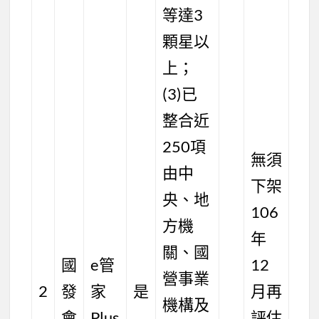
等達3
顆星以
上；
(3)已
整合近
250項
無須
由中
下架
央、地
106
方機
年
關、國
國
e管
12
營事業
2
發
家
是
月再
機構及
會
Plus
評估