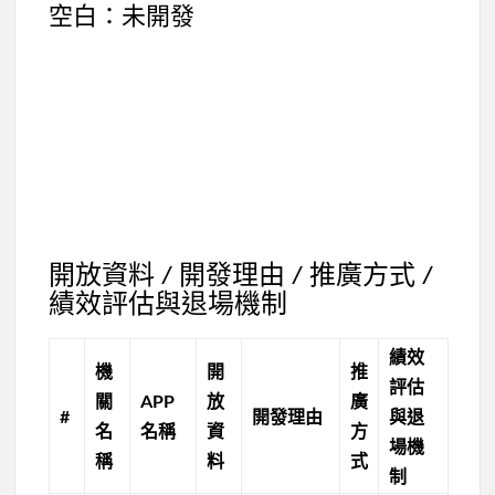
空白：未開發
開放資料 / 開發理由 / 推廣方式 /
績效評估與退場機制
績效
機
開
推
評估
關
APP
放
廣
#
開發理由
與退
名
名稱
資
方
場機
稱
料
式
制