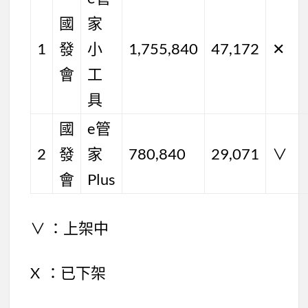
國
家
1
發
小
1,755,840
47,172
✕
會
工
具
國
e管
2
發
家
780,840
29,071
∨
會
Plus
∨ ：上架中
X ：已下架