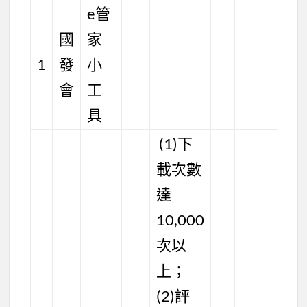
e管
國
家
1
發
小
會
工
具
(1)下
載次數
達
10,000
次以
上；
(2)評