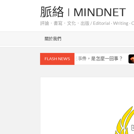
Skip
脈絡 | MINDNET
to
content
評論．書寫．文化．出版 / Editorial · Writing · Cult
關於我們
地震警報
地震簡訊擾民事件，是怎麼一回事？
地震
FLASH NEWS