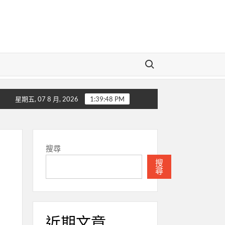
Search for:
速報 EEW (強震即時警報)
綜合所得稅申報軟體很難用
星期五, 07 8 月, 2026
1:39:49 PM
搜尋
搜
尋
近期文章