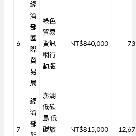
經
濟
綠色
部
貿易
國
6
資訊
NT$840,000
73
際
網行
貿
動版
易
局
澎湖
經
低碳
濟
島 低
部
7
碳旅
NT$815,000
12,67
能