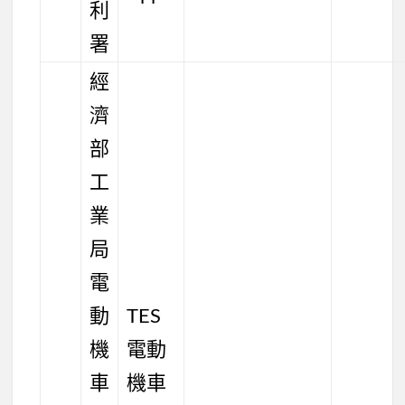
利
署
經
濟
部
工
業
局
電
動
TES
機
電動
車
機車