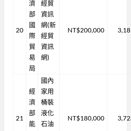
濟
經貿
部
資訊
國
網(新
20
NT$200,000
3,1
際
經貿
貿
資訊
易
網)
局
國內
經
家用
濟
桶裝
部
液化
21
NT$180,000
3,7
能
石油