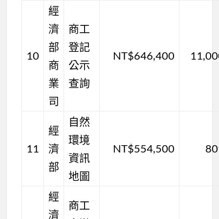
經
濟
商工
部
登記
10
NT$646,400
11,00
商
公示
業
查詢
司
自然
經
環境
11
濟
NT$554,500
80
資訊
部
地圖
經
商工
濟