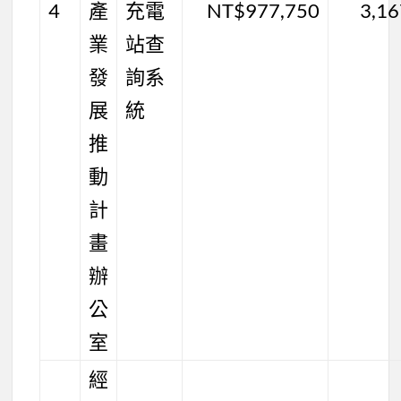
4
產
充電
NT$977,750
3,1
業
站查
發
詢系
展
統
推
動
計
畫
辦
公
室
經