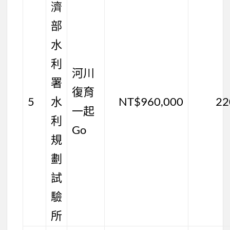
濟
部
水
利
河川
署
復育
5
水
NT$960,000
22
一起
利
Go
規
劃
試
驗
所