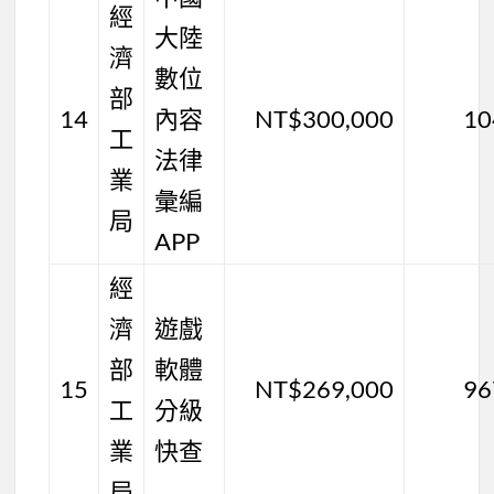
經
大陸
濟
數位
部
14
內容
NT$300,000
10
工
法律
業
彙編
局
APP
經
濟
遊戲
部
軟體
15
NT$269,000
96
工
分級
業
快查
局