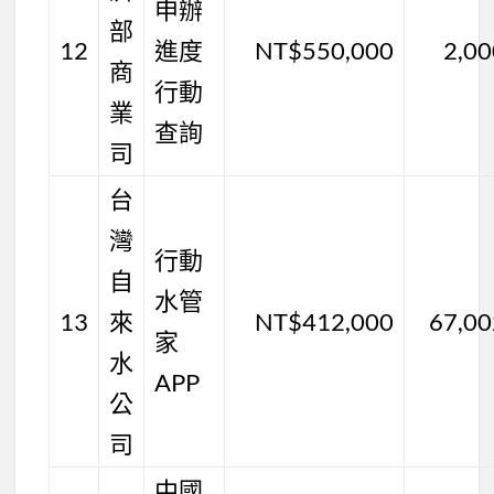
申辦
部
12
進度
NT$550,000
2,0
商
行動
業
查詢
司
台
灣
行動
自
水管
13
來
NT$412,000
67,00
家
水
APP
公
司
中國