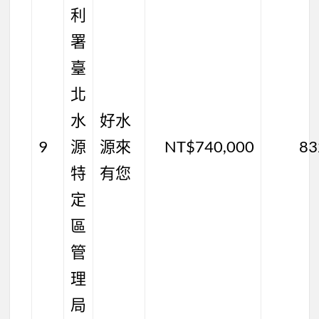
利
署
臺
北
水
好水
9
源
源來
NT$740,000
83
特
有您
定
區
管
理
局