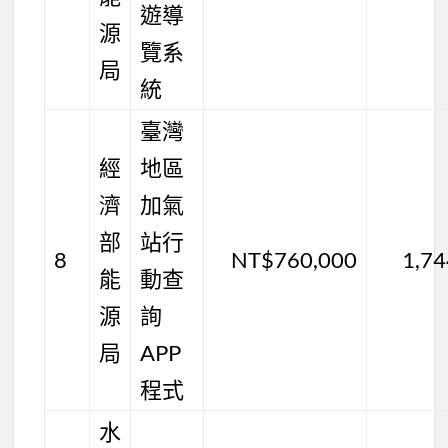
遊導
源
覽系
局
統
臺灣
經
地區
濟
加氣
部
站行
8
NT$760,000
1,7
能
動查
源
詢
局
APP
程式
水