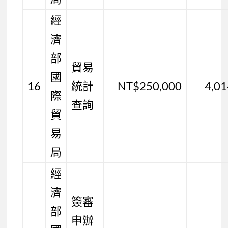
經
濟
部
貿易
國
16
統計
NT$250,000
4,0
際
查詢
貿
易
局
經
濟
簽審
部
申辦