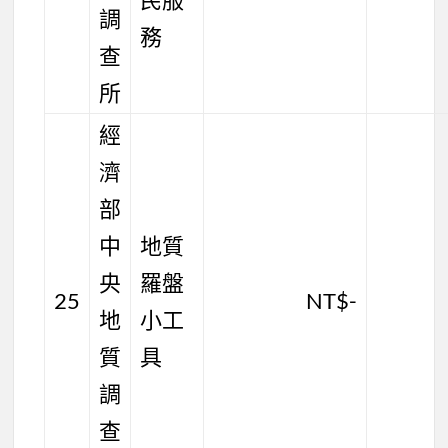
調
務
查
所
經
濟
部
中
地質
央
羅盤
25
NT$-
地
小工
質
具
調
查