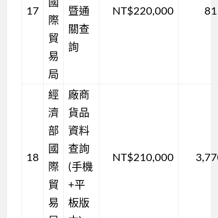
國
17
暨通
NT$220,000
81
際
關查
貿
詢
易
局
經
廠商
濟
貨品
部
資料
國
查詢
18
NT$210,000
3,7
際
(手機
貿
+平
易
板版