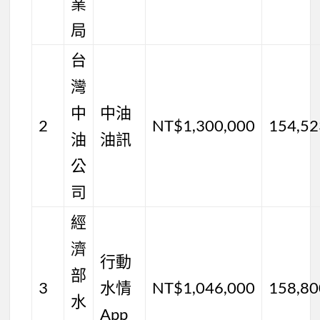
業
局
台
灣
中
中油
2
NT$1,300,000
154,52
油
油訊
公
司
經
濟
行動
部
3
水情
NT$1,046,000
158,80
水
App