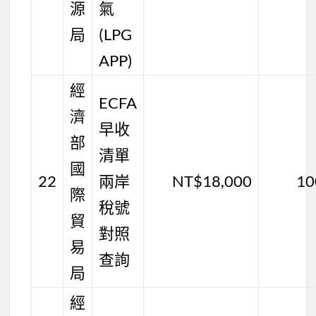
源
氣
局
(LPG
APP)
經
ECFA
濟
早收
部
清單
國
22
兩岸
NT$18,000
10
際
稅號
貿
對照
易
查詢
局
經