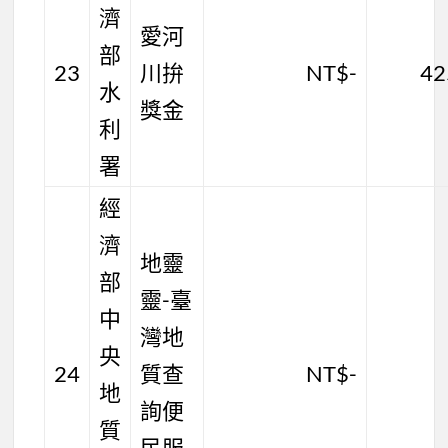
濟
愛河
部
23
川拚
NT$-
42
水
獎金
利
署
經
濟
地靈
部
靈-臺
中
灣地
央
24
質查
NT$-
地
詢便
質
民服