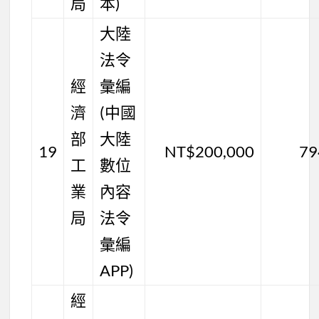
局
本)
大陸
法令
經
彙編
濟
(中國
部
大陸
19
NT$200,000
79
工
數位
業
內容
局
法令
彙編
APP)
經