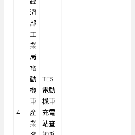
經
濟
部
工
業
局
電
動
TES
機
電動
車
機車
4
產
充電
業
站查
發
詢系